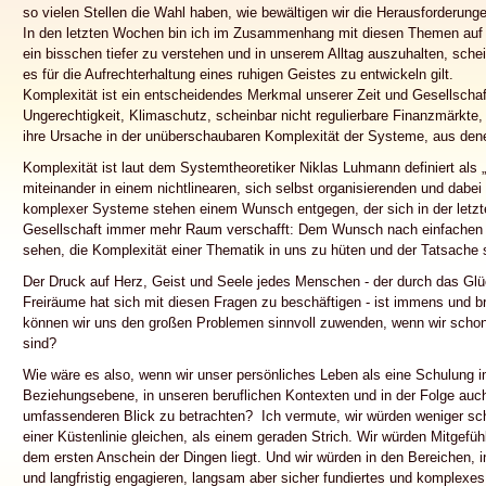
so vielen Stellen die Wahl haben, wie bewältigen wir die Herausforderunge
In den letzten Wochen bin ich im Zusammenhang mit diesen Themen auf d
ein bisschen tiefer zu verstehen und in unserem Alltag auszuhalten, schei
es für die Aufrechterhaltung eines ruhigen Geistes zu entwickeln gilt.
Komplexität ist ein entscheidendes Merkmal unserer Zeit und Gesellscha
Ungerechtigkeit, Klimaschutz, scheinbar nicht regulierbare Finanzmärkte,
ihre Ursache in der unüberschaubaren Komplexität der Systeme, aus den
Komplexität ist laut dem Systemtheoretiker Niklas Luhmann definiert als „
miteinander in einem nichtlinearen, sich selbst organisierenden und dabe
komplexer Systeme stehen einem Wunsch entgegen, der sich in der letzt
Gesellschaft immer mehr Raum verschafft: Dem Wunsch nach einfachen An
sehen, die Komplexität einer Thematik in uns zu hüten und der Tatsache 
Der Druck auf Herz, Geist und Seele jedes Menschen - der durch das Glüc
Freiräume hat sich mit diesen Fragen zu beschäftigen - ist immens und b
können wir uns den großen Problemen sinnvoll zuwenden, wenn wir schon 
sind?
Wie wäre es also, wenn wir unser persönliches Leben als eine Schulung 
Beziehungsebene, in unseren beruflichen Kontexten und in der Folge auc
umfassenderen Blick zu betrachten? Ich vermute, wir würden weniger schne
einer Küstenlinie gleichen, als einem geraden Strich. Wir würden Mitgefü
dem ersten Anschein der Dingen liegt. Und wir würden in den Bereichen, 
und langfristig engagieren, langsam aber sicher fundiertes und komplexe